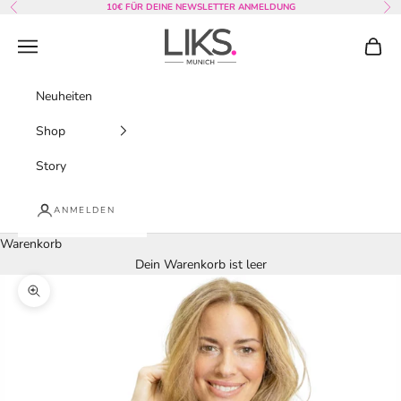
Zum Inhalt springen
10€ FÜR DEINE NEWSLETTER ANMELDUNG
Zurück
Vor
LIKS. Munich
Menü
Waren
Neuheiten
Shop
Story
ANMELDEN
Warenkorb
Dein Warenkorb ist leer
Bild vergrößern