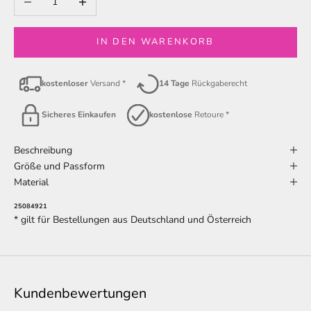
IN DEN WARENKORB
kostenloser
Versand *
14 Tage
Rückgaberecht
Sicheres Einkaufen
kostenlose
Retoure *
Beschreibung
Größe und Passform
Material
25084921
* gilt für Bestellungen aus Deutschland und Österreich
Kundenbewertungen