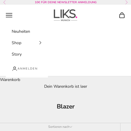
Zum Inhalt springen
10€ FÜR DEINE NEWSLETTER ANMELDUNG
Zurück
Vor
LIKS. Munich
Menü
Waren
Neuheiten
Shop
Story
ANMELDEN
Warenkorb
Dein Warenkorb ist leer
Blazer
Sortieren nach