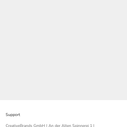
Optionen auswählen
Damen Blazer mit
Taschengürtel mit Applikation
am Kragen - YunaC
Angebot
€249,00
Color
chestnut
Support
CreativeBrands GmbH I An der Alten Spinnerei 1 I