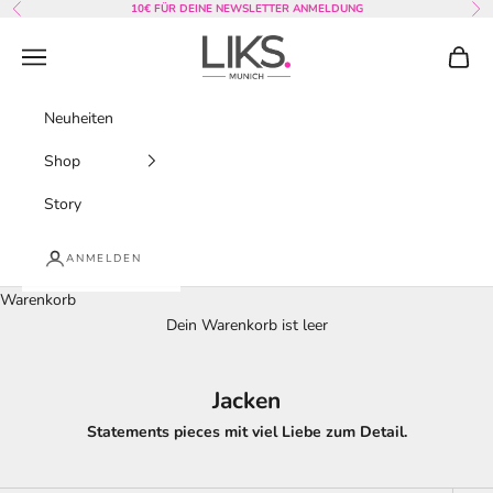
Zum Inhalt springen
10€ FÜR DEINE NEWSLETTER ANMELDUNG
Zurück
Vor
LIKS. Munich
Menü
Waren
Neuheiten
Shop
Story
ANMELDEN
Warenkorb
Dein Warenkorb ist leer
Jacken
Statements pieces mit viel Liebe zum Detail.