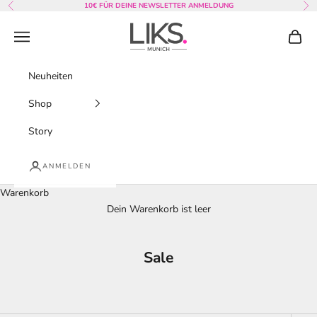
Zum Inhalt springen
10€ FÜR DEINE NEWSLETTER ANMELDUNG
Zurück
Vor
LIKS. Munich
Menü
Waren
Neuheiten
Shop
Story
ANMELDEN
Warenkorb
Dein Warenkorb ist leer
Sale