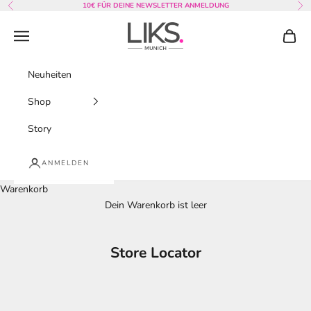
Zum Inhalt springen
10€ FÜR DEINE NEWSLETTER ANMELDUNG
Zurück
Vor
LIKS. Munich
Menü
Waren
Neuheiten
Shop
Story
ANMELDEN
Warenkorb
Dein Warenkorb ist leer
Store Locator