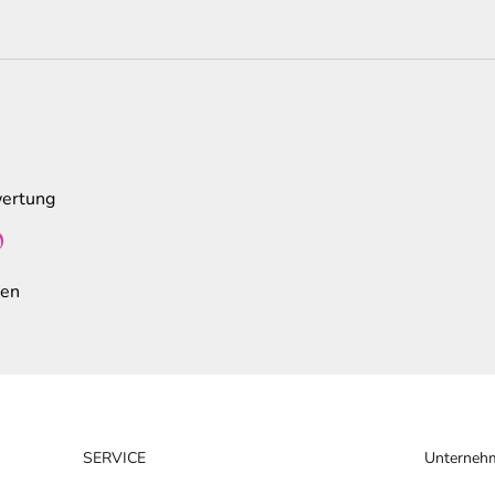
wertung
n
den
SERVICE
Unterneh