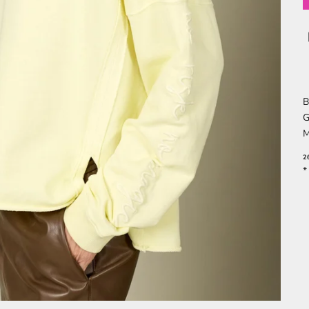
B
G
M
2
*