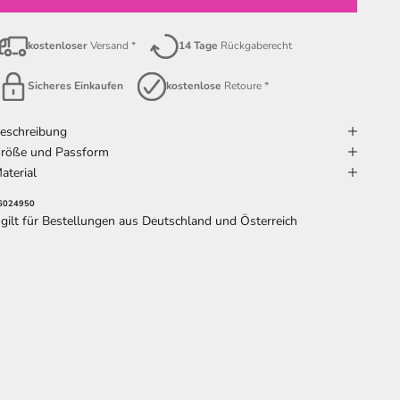
kostenloser
Versand *
14 Tage
Rückgaberecht
Sicheres Einkaufen
kostenlose
Retoure *
eschreibung
röße und Passform
aterial
6024950
 gilt für Bestellungen aus Deutschland und Österreich