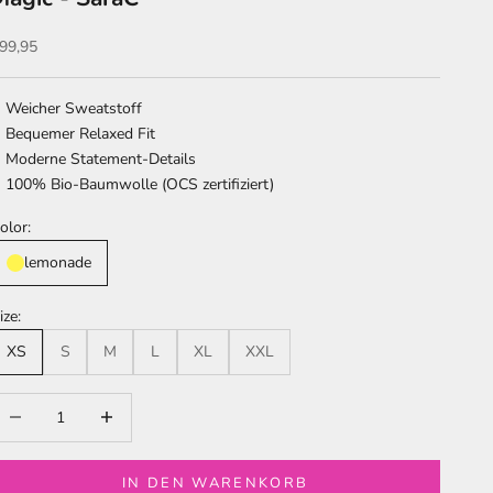
ngebot
99,95
Weicher Sweatstoff
Bequemer Relaxed Fit
Moderne Statement-Details
100% Bio-Baumwolle (OCS zertifiziert)
olor:
lemonade
ize:
XS
S
M
L
XL
XXL
nzahl verringern
Anzahl erhöhen
IN DEN WARENKORB