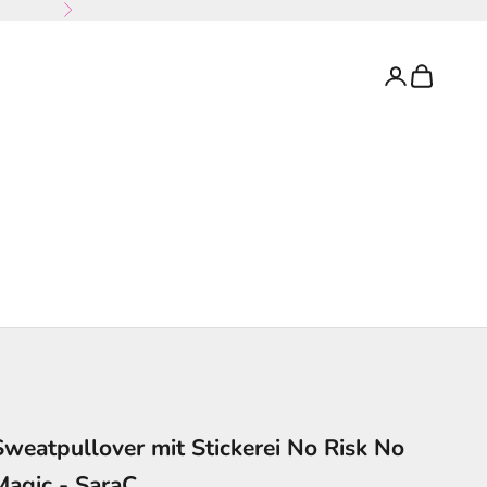
Vor
Anmelden
Warenkorb
Sweatpullover mit Stickerei No Risk No
Magic - SaraC