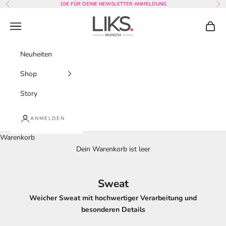
Zum Inhalt springen
10€ FÜR DEINE NEWSLETTER ANMELDUNG
Zurück
Vor
LIKS. Munich
Menü
Waren
Neuheiten
Shop
Story
ANMELDEN
Warenkorb
Dein Warenkorb ist leer
Sweat
Weicher Sweat mit hochwertiger Verarbeitung und
besonderen Details