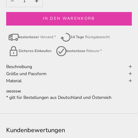
IN DEN WARENKORB
kostenloser
Versand *
14 Tage
Rückgaberecht
Sicheres Einkaufen
kostenlose
Retoure *
Beschreibung
Größe und Passform
Material
26020246
* gilt für Bestellungen aus Deutschland und Österreich
Kundenbewertungen