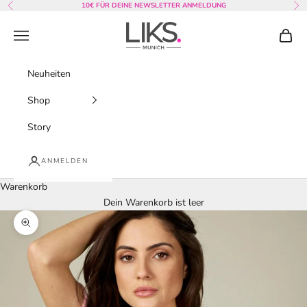
Zum Inhalt springen
10€ FÜR DEINE NEWSLETTER ANMELDUNG
Zurück
Vor
LIKS. Munich
Menü
Waren
Neuheiten
Shop
Story
ANMELDEN
Warenkorb
Dein Warenkorb ist leer
Bild vergrößern