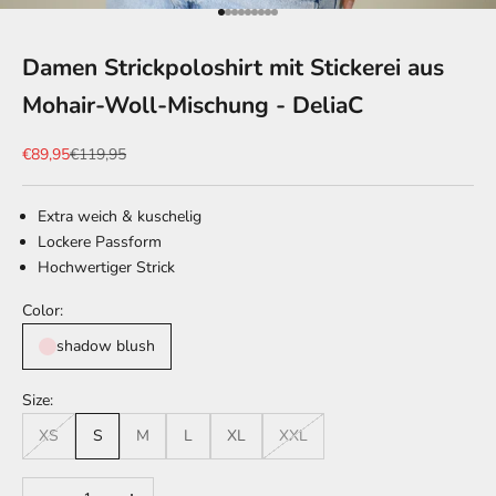
Gehe zu Element 1
Gehe zu Element 2
Gehe zu Element 3
Gehe zu Element 4
Gehe zu Element 5
Gehe zu Element 6
Gehe zu Element 7
Gehe zu Element 8
Gehe zu Element 9
Damen Strickpoloshirt mit Stickerei aus
Mohair-Woll-Mischung - DeliaC
Angebot
Regulärer Preis
€89,95
€119,95
Extra weich & kuschelig
Lockere Passform
Hochwertiger Strick
Color:
shadow blush
Size:
XS
S
M
L
XL
XXL
Anzahl verringern
Anzahl erhöhen