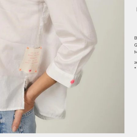
B
G
M
2
*