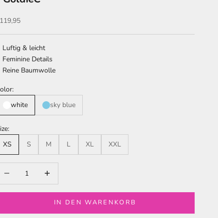
ngebot
119,95
Luftig & leicht
Feminine Details
Reine Baumwolle
olor:
white
sky blue
ize:
XS
S
M
L
XL
XXL
nzahl verringern
Anzahl erhöhen
IN DEN WARENKORB