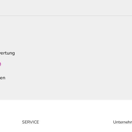
wertung
n
den
SERVICE
Unterneh