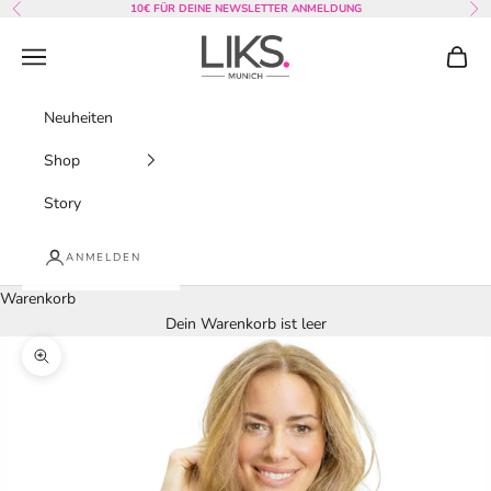
Zum Inhalt springen
10€ FÜR DEINE NEWSLETTER ANMELDUNG
Zurück
Vor
LIKS. Munich
Menü
Waren
Neuheiten
Shop
Story
ANMELDEN
Warenkorb
Dein Warenkorb ist leer
Bild vergrößern