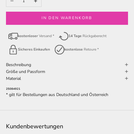
IN DEN WARENKORB
kostenloser
Versand *
14 Tage
Rückgaberecht
Sicheres Einkaufen
kostenlose
Retoure *
Beschreibung
Größe und Passform
Material
25084921
* gilt für Bestellungen aus Deutschland und Österreich
Kundenbewertungen