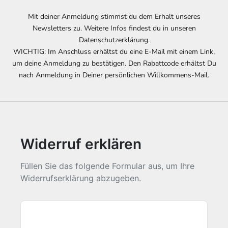
t
e
Mit deiner Anmeldung stimmst du dem Erhalt unseres
r
Newsletters zu. Weitere Infos findest du in unseren
I
Datenschutzerklärung.
n
WICHTIG: Im Anschluss erhältst du eine E-Mail mit einem Link,
f
um deine Anmeldung zu bestätigen. Den Rabattcode erhältst Du
o
nach Anmeldung in Deiner persönlichen Willkommens-Mail.
s
z
u
n
e
Widerruf erklären
u
e
n
Füllen Sie das folgende Formular aus, um Ihre
S
Widerrufserklärung abzugeben.
t
y
l
e