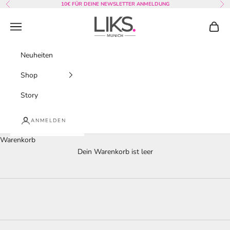
Zum Inhalt springen
10€ FÜR DEINE NEWSLETTER ANMELDUNG
Zurück
Vor
Y
LIKS. Munich
O
Menü
Waren
U
Neuheiten
.
Shop
E
r
Story
h
a
ANMELDEN
l
t
Warenkorb
NEWSLETTER
e
JETZT ANMELDEN - 10€ Sichern
Dein Warenkorb ist leer
a
l
s
E
r
s