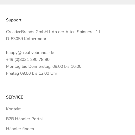
n
e
n
Support
v
o
CreativeBrands GmbH I An der Alten Spinnerei 1 I
n
D-83059 Kolbermoor
L
I
happy@creativebrands.de
K
+49 (0)8031 290 78 80
S
Montag bis Donnerstag: 09:00 bis 16:00
.
Freitag 09:00 bis 12:00 Uhr
SERVICE
TZT
Kontakt
LDEN
B2B Händler Portal
Händler finden